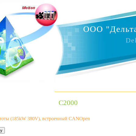
OOO "Дельта
De
C2000
тоты (185kW 380V), встроенный CANOpen