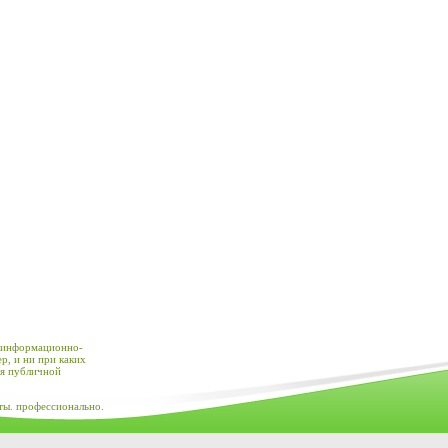
 информационно-
р, и ни при каких
ся публичной
ты. профессионально.