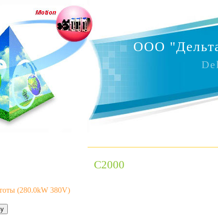
OOO "Дельта
De
C2000
тоты (280.0kW 380V)