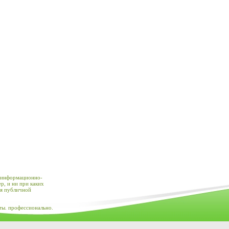
 информационно-
р, и ни при каких
ся публичной
ты. профессионально.