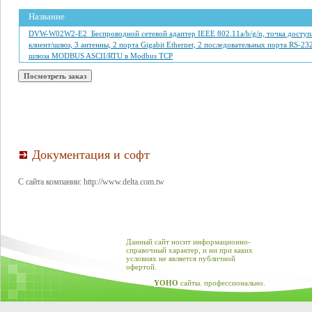
Название
DVW-W02W2-E2 Беспроводной сетевой адаптер IEEE 802.11a/b/g/n, точка доступ
клиент/шлюз, 3 антенны, 2 порта Gigabit Ethernet, 2 последовательных порта RS-23
шлюза MODBUS ASCII/RTU в Modbus TCP
Документация и софт
С сайта компании: http://www.delta.com.tw
Данный сайт носит информационно-
справочный характер, и ни при каких
условиях не является публичной
офертой.
YOHO
сайты. профессионально.