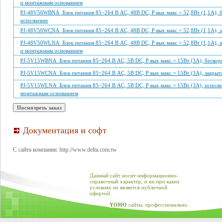
и монтажным основанием
PJ-48V50WBNA Блок питания 85~264 В AC, 48В DC, P вых макс = 52,8Вт (1,1А), 
исполнение
PJ-48V50WCNA Блок питания 85~264 В AC, 48В DC, P вых макс = 52,8Вт (1,1А), 
PJ-48V50WLNA Блок питания 85~264 В AC, 48В DC, P вых макс = 52,8Вт (1,1А), 
и монтажным основанием
PJ-5V15WBNA Блок питания 85~264 В AC, 5В DC, P вых макс = 15Вт (3А), бескор
PJ-5V15WCNA Блок питания 85~264 В AC, 5В DC, P вых макс = 15Вт (3А), закрыт
PJ-5V15WLNA Блок питания 85~264 В AC, 5В DC, P вых макс = 15Вт (3А), исполн
монтажным основанием
Документация и софт
С сайта компании: http://www.delta.com.tw
Данный сайт носит информационно-
справочный характер, и ни при каких
условиях не является публичной
офертой.
YOHO
сайты. профессионально.